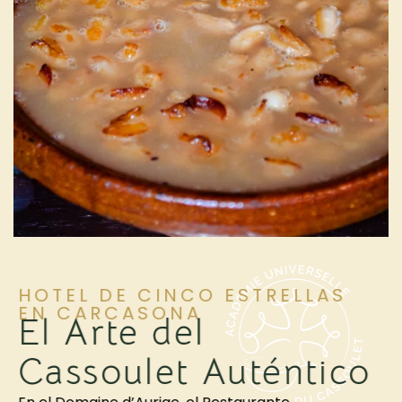
HOTEL DE CINCO ESTRELLAS
EN CARCASONA
El Arte del
Cassoulet Auténtico