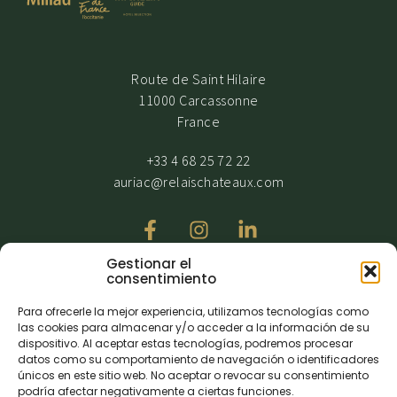
Route de Saint Hilaire
11000 Carcassonne
France
+33 4 68 25 72 22
auriac@relaischateaux.com
Gestionar el
consentimiento
Recibimos con gran atención a nuestros huéspedes con movilidad
Para ofrecerle la mejor experiencia, utilizamos tecnologías como
reducida. No obstante, dado que nuestro establecimiento cuenta
las cookies para almacenar y/o acceder a la información de su
con ciertas exenciones, le rogamos que nos contacte para
dispositivo. Al aceptar estas tecnologías, podremos procesar
organizar su visita.
datos como su comportamiento de navegación o identificadores
únicos en este sitio web. No aceptar o revocar su consentimiento
podría afectar negativamente a ciertas funciones.