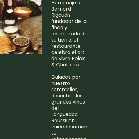
Homenaje a
Bernard
Rigaudis,
fundador de la
finca y
enamorado de
su tierra, el
restaurante
celebra el art
de vivre Relais
& Châteaux.
Guiados por
nuestro
sommelier,
descubra los
grandes vinos
del
Languedoc-
Roussillon
cuidadosamen
te