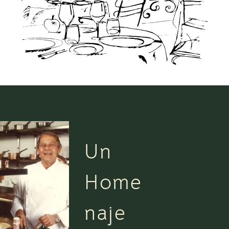
Un
Home
naje