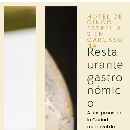
HOTEL DE
CINCO
ESTRELLA
S EN
CARCASO
NA
Resta
urante
gastro
nómic
o
A dos pasos de
la Ciudad
medieval de