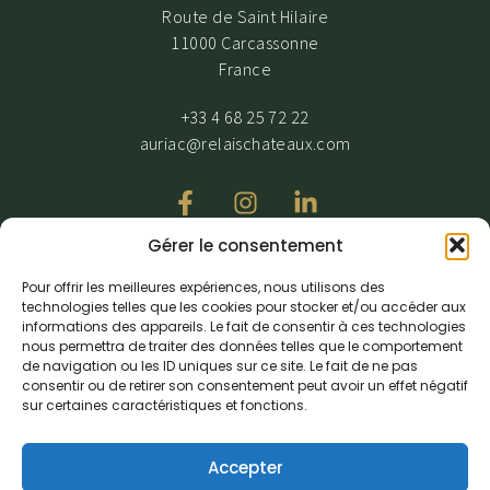
Route de Saint Hilaire
11000 Carcassonne
France
+33 4 68 25 72 22
auriac@relaischateaux.com
Gérer le consentement
Nous recevons avec grande attention nos clients en situation de
Pour offrir les meilleures expériences, nous utilisons des
PMR, toutefois notre établissement ayant des dérogations veuillez
technologies telles que les cookies pour stocker et/ou accéder aux
nous contacter pour organiser votre venue.
informations des appareils. Le fait de consentir à ces technologies
nous permettra de traiter des données telles que le comportement
de navigation ou les ID uniques sur ce site. Le fait de ne pas
consentir ou de retirer son consentement peut avoir un effet négatif
sur certaines caractéristiques et fonctions.
Accepter