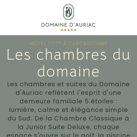
HÔTEL ***** À CARCASSONNE
Les chambres du
domaine
Les chambres et suites du Domaine
d'Auriac reflètent l'esprit d'une
demeure familiale 5 étoiles :
lumière, calme et élégance simple
du Sud. De la Chambre Classique à
la Junior Suite Deluxe, chaque
espace s'ouvre sur le golf, la piscine