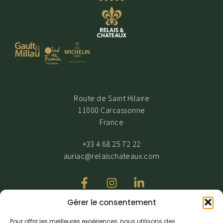
Route de Saint Hilaire
11000 Carcassonne
France
+33 4 68 25 72 22
auriac@relaischateaux.com
Gérer le consentement
Nous recevons avec grande attention nos clients en situation de
Pour offrir les meilleures expériences, nous utilisons des