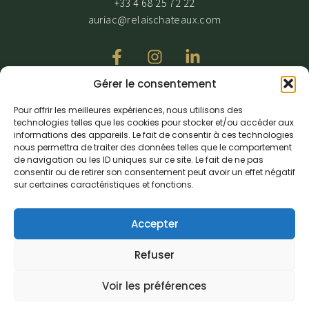
+33 4 68 25 72 22
auriac@relaischateaux.com
Gérer le consentement
Nous recevons avec grande attention nos clients en situation de
Pour offrir les meilleures expériences, nous utilisons des
PMR, toutefois notre établissement ayant des dérogations veuillez
technologies telles que les cookies pour stocker et/ou accéder aux
nous contacter pour organiser votre venue.
informations des appareils. Le fait de consentir à ces technologies
nous permettra de traiter des données telles que le comportement
de navigation ou les ID uniques sur ce site. Le fait de ne pas
consentir ou de retirer son consentement peut avoir un effet négatif
sur certaines caractéristiques et fonctions.
Accepter
Mentions légales
–
Protection des données
–
CGV
–
Exercer mon droit
Refuser
de rétractation
Amadeus: wbccfaur – Galileo: wb12443 – Sabre: wb047276 – Wold
Voir les préférences
span: wbsw29